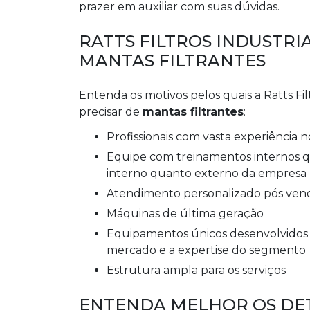
prazer em auxiliar com suas dúvidas.
RATTS FILTROS INDUSTRI
MANTAS FILTRANTES
Entenda os motivos pelos quais a Ratts Fi
precisar de
mantas filtrantes
:
profissionais com vasta experiência 
equipe com treinamentos internos que visam dar a maior capacidade técnica para o time
interno quanto externo da empresa
atendimento personalizado pós ven
máquinas de última geração
equipamentos únicos desenvolvidos ao longo dos anos que suprem a necessidade do
mercado e a expertise do segmento
estrutura ampla para os serviços
ENTENDA MELHOR OS DET