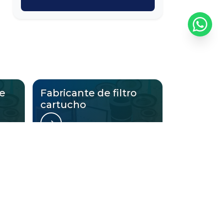
Filtro de pó industrial
Filtro de poliester para cabine de
pintura
Filtro de teto para cabine de pintura
Filtro final
de
Fabricante de filtro
cartucho
Filtro industrial preço
Filtro manga
Filtro manga cabine de pintura
ltrantes:
Filtro manga industrial
nde São Paulo
Litoral de São Paulo
Filtro manga para pó
uci
Centro