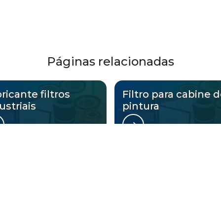
Páginas relacionadas
ricante filtros
Filtro para cabine 
ustriais
pintura
onde a Ratts Filtros atende Mantas fi
Zona Oeste
Zona Sul
Zona Leste
Gra
Bom Retiro
Brás
Camb