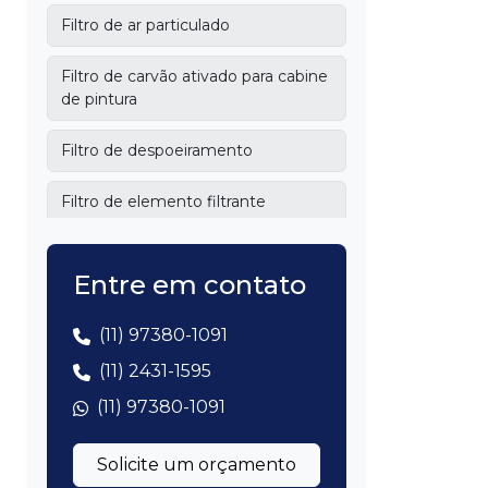
Filtro de ar particulado
Filtro de carvão ativado para cabine
de pintura
Filtro de despoeiramento
Filtro de elemento filtrante
Filtro de manga para
despoeiramento
Entre em contato
Filtro de papel para cabine de
(11) 97380-1091
pintura
(11) 2431-1595
Filtro de particulado
(11) 97380-1091
Filtro de particulas industrial
Solicite um orçamento