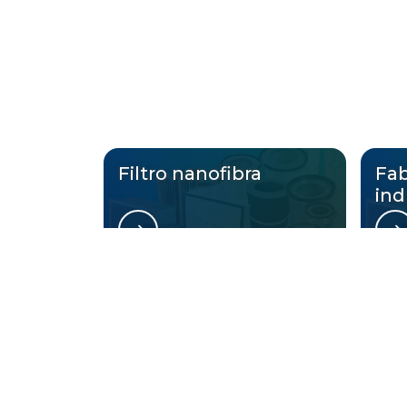
Filtro nanofibra
Fab
ind
Regiões 
Região Central
Zona Norte
Aclimação
Bela Vista