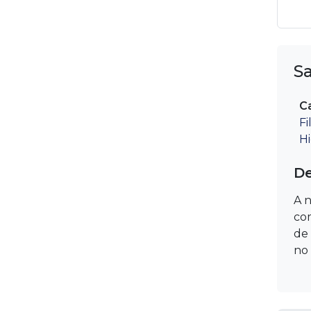
Mangas Plissadas
Nacionalização
S
UMT- Unidade móvel de
transferência
C
Fi
Visores de Nível
Hi
De
A n
co
de 
no 