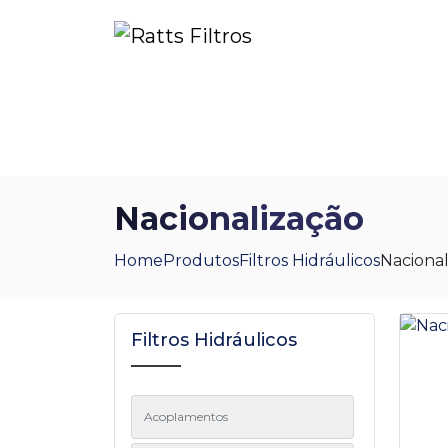
Home
Sobre Nós
Política
Blog
P
Nacionalização
Home
Produtos
Filtros Hidráulicos
Nacional
Filtros Hidráulicos
Acoplamentos