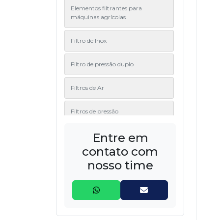
Elementos filtrantes para
máquinas agrícolas
Filtro de Inox
Filtro de pressão duplo
Filtros de Ar
Filtros de pressão
Entre em
Filtros de Retorno
contato com
Filtros de Retorno em linha
nosso time
Filtros de Sucção
Flanges de ligação