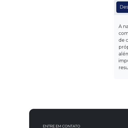
Des
A n
com
de 
pró
alé
impu
resu
ENTRE EM CONTATO