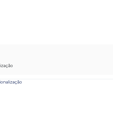
rodutos
Contato
ização