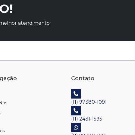
O!
o melhor atendimento
gação
Contato
(11) 97380-1091
Nós
a
(11) 2431-1595
os