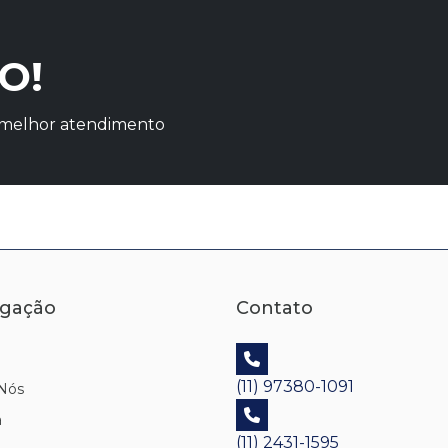
O!
o melhor atendimento
gação
Contato
(11) 97380-1091
Nós
a
(11) 2431-1595