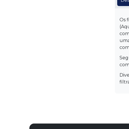
Des
Os f
(Aqu
com 
uma
com
Segu
comb
Dive
filt