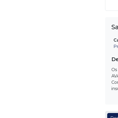
S
C
P
De
Os 
AVA
Con
ins