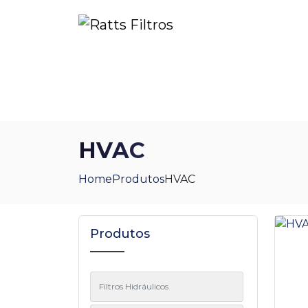
Home
Sobre Nós
Política
Blog
P
HVAC
Home
Produtos
HVAC
Produtos
Filtros Hidráulicos